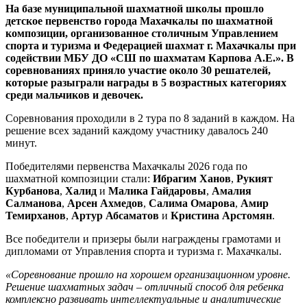
На базе муниципальной шахматной школы прошло
детское первенство города Махачкалы по шахматной
композиции, организованное столичным Управлением
спорта и туризма и Федерацией шахмат г. Махачкалы при
содействии МБУ ДО «СШ по шахматам Карпова А.Е.». В
соревнованиях приняло участие около 30 решателей,
которые разыграли награды в 5 возрастных категориях
среди мальчиков и девочек.
Соревнования проходили в 2 тура по 8 заданий в каждом. На
решение всех заданий каждому участнику давалось 240
минут.
Победителями первенства Махачкалы 2026 года по
шахматной композиции стали:
Ибрагим Ханов
,
Рукият
Курбанова
,
Халид
и
Малика Гайдаровы
,
Амалия
Салманова
,
Арсен Ахмедов
,
Салима Омарова
,
Амир
Темирханов
,
Артур Абсаматов
и
Кристина Арстомян
.
Все победители и призеры были награждены грамотами и
дипломами от Управления спорта и туризма г. Махачкалы.
«Соревнование прошло на хорошем организационном уровне.
Решение шахматных задач – отличный способ для ребенка
комплексно развивать интеллектуальные и аналитические