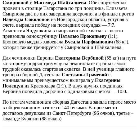
Смирновой
и
Магомеда Шайхалиева
. Обе спортсменки
провели в столице Татарстана по три поединка. Елизавета
Смирнова два из них завершила досрочно, а в финале против
Надежды Соколовой
из Новгородской области, уступая в
счете, вырвала победу на последних секундах — 7:7.
Анастасия Яндушкина в напряженной схватке за золото
превзошла одноклубницу
Наталью Прокопьеву
(1:1).
Бронзовую медаль завоевала
Вусала Парфианович
(68 кг),
которая также тренируется у Смирновой и Шайхалиева.
Для чемпионки Европы
Екатерины Вербиной
(55 кг) на пути
ко второму подряд триумфу на чемпионате страны самой
трудной оказалась стартовая схватка. В ней ученица главного
тренера сборной Дагестана
Светланы Грачевой
с
минимальным преимуществом выиграла у
Екатерины
Полещук
из Краснодара (2:1). В двух других поединках
Вербина победила досрочно с одинаковым счетом — 10:0.
По итогам чемпионата сборная Дагестана заняла первое место
в общекомандном зачете со 140 очками. Второе место
досталось девушкам из Санкт-Петербурга (96 очков), третье –
команде Бурятии (88 очков)