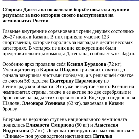
Сборная Дагестана по женской борьбе показала лучший
результат за всю историю своего выступления на
чемпионатах России.
Главные внутренние соревнования среди девушек состоялись
26–27 июня в Казани. В них приняли участие 123
спортсменки, которые боролись за награды в десяти весовых
категориях. В четырех из них вне конкуренции были
представительницы команды Дагестана, сообщает wrestdag.ru.
Особенно ярко проявила себя
Ксения Буракова
(72 кг).
Ученица тренера
Карины Шадоян
три своих схватки до
финала завершила чистыми победами, а в решающей схватке
со счетом 5:0 одолела
Екатерину Парамонову
из
Ленинградской области. Это уже четвертое золото Ксении на
чемпионатах страны, также в ее активе по две серебряные и
бронзовые награды этих соревнований. Еще одна подопечная
Шадоян,
Элеонора Усеинова
(62 кг), завоевала в Казани
бронзу.
Впервые на верхнюю ступень национального чемпионата
поднялись
Елизавета Смирнова
(50 кг) и
Анастасия
Яндушкина
(57 кг). Девушки тренируются в махачкалинском
«Динамо» под руководством наставников
Натальи