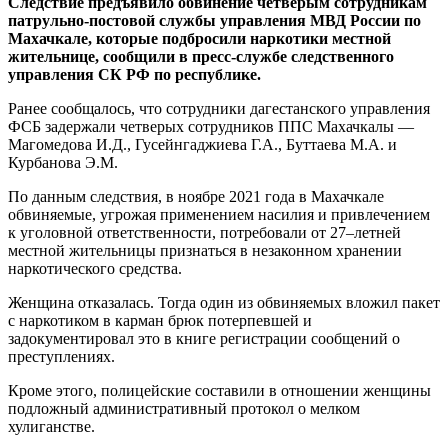
Следствие предъявило обвинение четверым сотрудникам
патрульно-постовой службы управления МВД России по
Махачкале, которые подбросили наркотики местной
жительнице, сообщили в пресс-службе следственного
управления СК РФ по республике.
Ранее сообщалось, что сотрудники дагестанского управления
ФСБ задержали четверых сотрудников ППС Махачкалы —
Магомедова И.Д., Гусейнгаджиева Г.А., Буттаева М.А. и
Курбанова Э.М.
По данным следствия, в ноябре 2021 года в Махачкале
обвиняемые, угрожая применением насилия и привлечением
к уголовной ответственности, потребовали от 27–летней
местной жительницы признаться в незаконном хранении
наркотического средства.
Женщина отказалась. Тогда один из обвиняемых вложил пакет
с наркотиком в карман брюк потерпевшей и
задокументировал это в книге регистрации сообщений о
преступлениях.
Кроме этого, полицейские составили в отношении женщины
подложный административный протокол о мелком
хулиганстве.