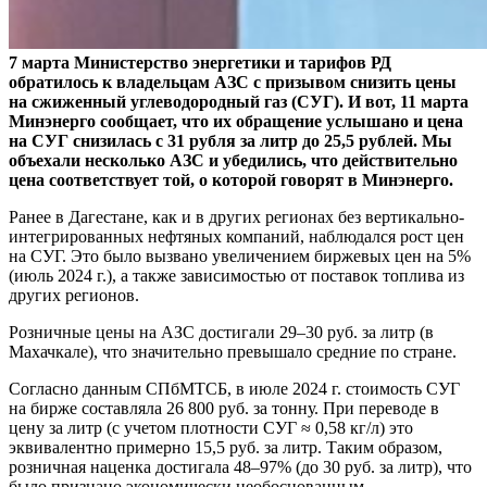
7 марта Министерство энергетики и тарифов РД
обратилось к владельцам АЗС с призывом снизить цены
на сжиженный углеводородный газ (СУГ). И вот, 11 марта
Минэнерго сообщает, что их обращение услышано и цена
на СУГ снизилась с 31 рубля за литр до 25,5 рублей. Мы
объехали несколько АЗС и убедились, что действительно
цена соответствует той, о которой говорят в Минэнерго.
Ранее в Дагестане, как и в других регионах без вертикально-
интегрированных нефтяных компаний, наблюдался рост цен
на СУГ. Это было вызвано увеличением биржевых цен на 5%
(июль 2024 г.), а также зависимостью от поставок топлива из
других регионов.
Розничные цены на АЗС достигали 29–30 руб. за литр (в
Махачкале), что значительно превышало средние по стране.
Согласно данным СПбМТСБ, в июле 2024 г. стоимость СУГ
на бирже составляла 26 800 руб. за тонну. При переводе в
цену за литр (с учетом плотности СУГ ≈ 0,58 кг/л) это
эквивалентно примерно 15,5 руб. за литр. Таким образом,
розничная наценка достигала 48–97% (до 30 руб. за литр), что
было признано экономически необоснованным.