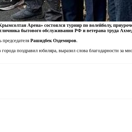
«Крымсолтан Арена» состоялся турнир по волейболу, приуро
 отличника бытового обслуживания РФ и ветерана труда Ахме
ь председателя
Рашидбек Оздемиров
.
города поздравил юбиляра, выразил слова благодарности за мно