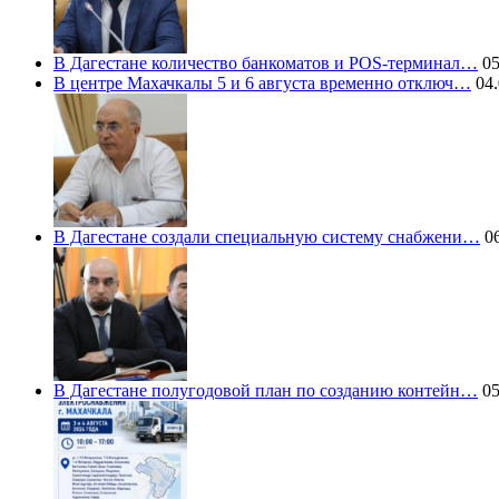
В Дагестане количество банкоматов и POS-терминал…
05
В центре Махачкалы 5 и 6 августа временно отключ…
04.
В Дагестане создали специальную систему снабжени…
06
В Дагестане полугодовой план по созданию контейн…
05