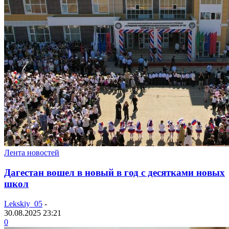
Лента новостей
Дагестан вошел в новый в год с десятками новых
школ
Lekskiy_05
-
30.08.2025 23:21
0