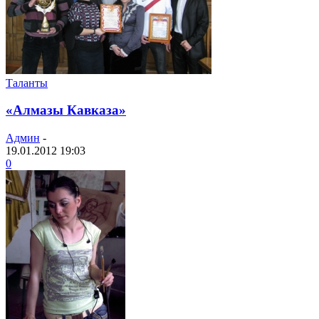
Таланты
«Алмазы Кавказа»
Админ
-
19.01.2012 19:03
0