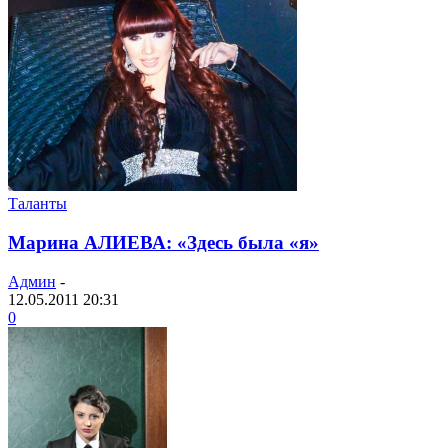
Таланты
Марина АЛИЕВА: «Здесь была «я»
Админ
-
12.05.2011 20:31
0