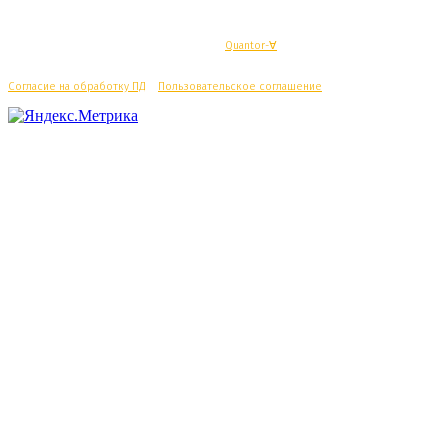
© Махачкалинские известия - Разработка
Quantor-∀
Согласие на обработку ПД
/
Пользовательское соглашение