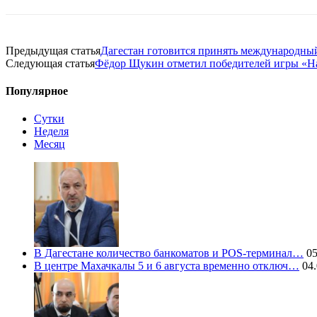
Предыдущая статья
Дагестан готовится принять международны
Следующая статья
Фёдор Щукин отметил победителей игры «Н
Популярное
Сутки
Неделя
Месяц
В Дагестане количество банкоматов и POS-терминал…
05
В центре Махачкалы 5 и 6 августа временно отключ…
04.