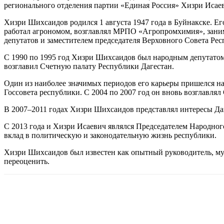
регионального отделения партии «Единая Россия» Хизри Исае
Хизри Шихсаидов родился 1 августа 1947 года в Буйнакске. Ег
работал агрономом, возглавлял МРПО «Агропромхимия», заним
депутатов и заместителем председателя Верховного Совета Рес
С 1990 по 1995 год Хизри Шихсаидов был народным депутатом
возглавил Счетную палату Республики Дагестан.
Один из наиболее значимых периодов его карьеры пришелся на 
Госсовета республики. С 2004 по 2007 год он вновь возглавлял
В 2007–2011 годах Хизри Шихсаидов представлял интересы Да
С 2013 года и Хизри Исаевич являлся Председателем Народног
вклад в политическую и законодательную жизнь республики.
Хизри Шихсаидов был известен как опытный руководитель, муд
переоценить.