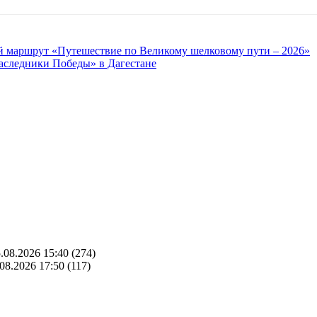
й маршрут «Путешествие по Великому шелковому пути – 2026»
аследники Победы» в Дагестане
.08.2026 15:40
(274)
08.2026 17:50
(117)