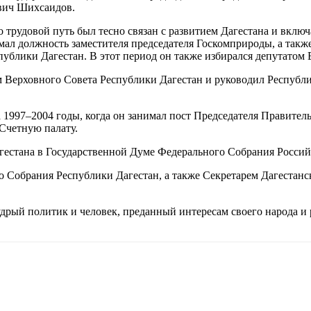
вич Шихсаидов.
о трудовой путь был тесно связан с развитием Дагестана и вклю
ал должность заместителя председателя Госкомприроды, а такж
публики Дагестан. В этот период он также избирался депутатом 
 Верховного Совета Республики Дагестан и руководил Республи
1997–2004 годы, когда он занимал пост Председателя Правитель
 Счетную палату.
гестана в Государственной Думе Федерального Собрания Росси
о Собрания Республики Дагестан, а также Секретарем Дагестанс
рый политик и человек, преданный интересам своего народа и р