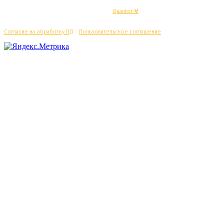
© Махачкалинские известия - Разработка
Quantor-∀
Согласие на обработку ПД
/
Пользовательское соглашение