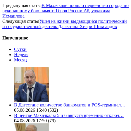
Предыдущая статья
В Махачкале прошло первенство города по
рукопашному бою памяти Героя России Абдулхакима
Исмаилова
Следующая статья
Ушел из жизни выдающийся политический
и государственный деятель Дагестана Хизри Шихсаидов
Популярное
Сутки
Неделя
Месяц
В Дагестане количество банкоматов и POS-терминал…
05.08.2026 15:40
(532)
В центре Махачкалы 5 и 6 августа временно отключ…
04.08.2026 17:50
(79)