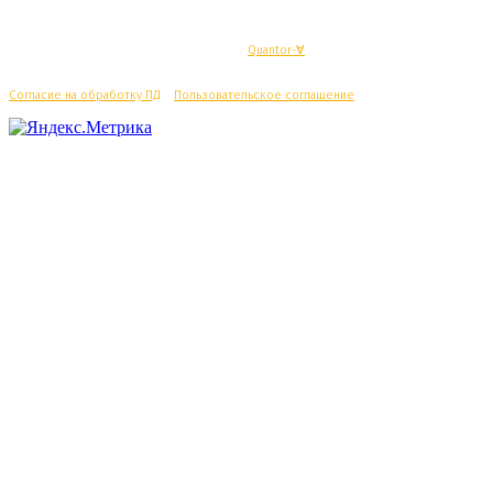
© Махачкалинские известия - Разработка
Quantor-∀
Согласие на обработку ПД
/
Пользовательское соглашение