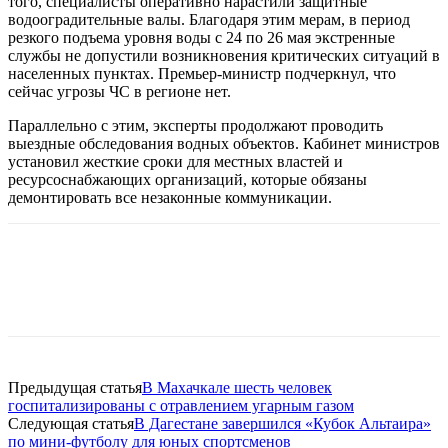
того, специалисты оперативно нарастили защитные
водооградительные валы. Благодаря этим мерам, в период
резкого подъема уровня воды с 24 по 26 мая экстренные
службы не допустили возникновения критических ситуаций в
населенных пунктах. Премьер-министр подчеркнул, что
сейчас угрозы ЧС в регионе нет.
Параллельно с этим, эксперты продолжают проводить
выездные обследования водных объектов. Кабинет министров
установил жесткие сроки для местных властей и
ресурсоснабжающих организаций, которые обязаны
демонтировать все незаконные коммуникации.
Предыдущая статья
В Махачкале шесть человек
госпитализированы с отравлением угарным газом
Следующая статья
В Дагестане завершился «Кубок Альтаира»
по мини-футболу для юных спортсменов