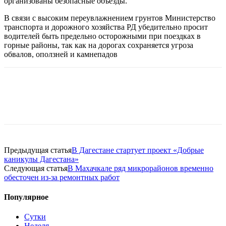
организованы безопасные объезды.
В связи с высоким переувлажнением грунтов Министерство
транспорта и дорожного хозяйства РД убедительно просит
водителей быть предельно осторожными при поездках в
горные районы, так как на дорогах сохраняется угроза
обвалов, оползней и камнепадов
Предыдущая статья
В Дагестане стартует проект «Добрые
каникулы Дагестана»
Следующая статья
В Махачкале ряд микрорайонов временно
обесточен из-за ремонтных работ
Популярное
Сутки
Неделя