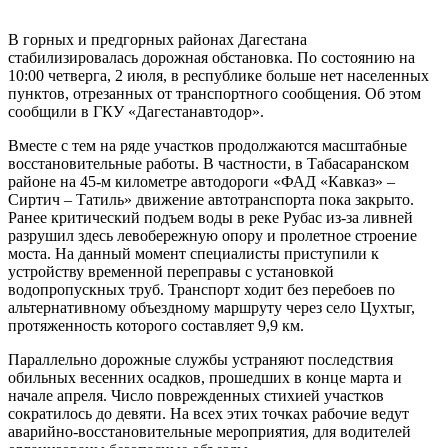
В горных и предгорных районах Дагестана
стабилизировалась дорожная обстановка. По состоянию на
10:00 четверга, 2 июля, в республике больше нет населенных
пунктов, отрезанных от транспортного сообщения. Об этом
сообщили в ГКУ «Дагестанавтодор».
Вместе с тем на ряде участков продолжаются масштабные
восстановительные работы. В частности, в Табасаранском
районе на 45-м километре автодороги «ФАД «Кавказ» –
Сиртич – Татиль» движение автотранспорта пока закрыто.
Ранее критический подъем воды в реке Рубас из-за ливней
разрушил здесь левобережную опору и пролетное строение
моста. На данный момент специалисты приступили к
устройству временной переправы с установкой
водопропускных труб. Транспорт ходит без перебоев по
альтернативному объездному маршруту через село Цухтыг,
протяженность которого составляет 9,9 км.
Параллельно дорожные службы устраняют последствия
обильных весенних осадков, прошедших в конце марта и
начале апреля. Число поврежденных стихией участков
сократилось до девяти. На всех этих точках рабочие ведут
аварийно-восстановительные мероприятия, для водителей