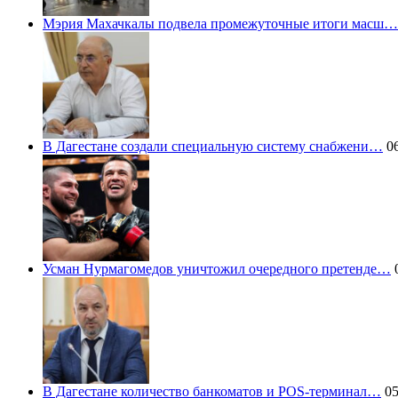
Мэрия Махачкалы подвела промежуточные итоги масш…
В Дагестане создали специальную систему снабжени…
06
Усман Нурмагомедов уничтожил очередного претенде…
0
В Дагестане количество банкоматов и POS-терминал…
05