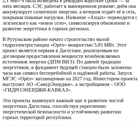
2,1 МВт·ч была возведена в рекордно короткие сроки — за
пять месяцев. СЭС работает в маневренном режиме: днём она
аккумулирует солнечную энергию, а вечером отдаёт её в сеть,
покрывая пиковые нагрузки. Название «Ахцах» переводится с
лезгинского как «новое село», символизируя обновление и
развитие энергетики в горных регионах.
В Рутульском районе начато строительство малой
гидроэлектростанции «Орёл» мощностью 5,05 МВт. Этот
проект является первым в Дагестане, реализуемым по
договорам предоставления мощности возобновляемых
источников энергии (ДПМ ВИЭ). По давней традиции
энергетиков, в фундамент будущей станции были заложены
часы как символ бесперебойной и надёжной работы. Запуск
МГЭС «Орёл» запланирован на 2027 год. Инвестором проекта
выступает АО «СамурЭнерджи», а застройщиком – ООО
«ГИДРОЭНЕРДЖИ-КАВКАЗ».
Эти проекты знаменуют важный шаг в развитии чистой
энергетики Дагестана, способствуя укреплению
энергетической безопасности и устойчивому развитию
горных территорий республики.