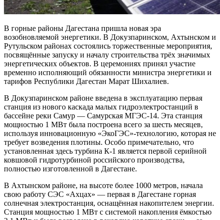
В горные районы Дагестана пришла новая эра
возобновляемой энергетики. В Докузпаринском, Ахтынском и
Рутульском районах состоялись торжественные мероприятия,
посвящённые запуску и началу строительства трёх значимых
энергетических объектов. В церемониях принял участие
временно исполняющий обязанности министра энергетики и
тарифов Республики Дагестан Марат Шихалиев.
В Докузпаринском районе введена в эксплуатацию первая
станция из нового каскада малых гидроэлектростанций в
бассейне реки Самур — Самурская МГЭС-14. Эта станция
мощностью 1 МВт была построена всего за шесть месяцев,
используя инновационную «ЭкоГЭС»-технологию, которая не
требует возведения плотины. Особо примечательно, что
установленная здесь турбина К-1 является первой серийной
ковшовой гидротурбиной российского производства,
полностью изготовленной в Дагестане.
В Ахтынском районе, на высоте более 1000 метров, начала
свою работу СЭС «Ахцах» — первая в Дагестане горная
солнечная электростанция, оснащённая накопителем энергии.
Станция мощностью 1 МВт с системой накопления ёмкостью