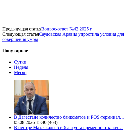
Предыдущая статья
Вопрос-ответ №42 2025 г
Следующая статья
Саудовская Аравия упростила условия для
совершения умры
Популярное
Сутки
Неделя
Месяц
В Дагестане количество банкоматов и POS-терминал…
05.08.2026 15:40
(463)
В центре Махачкалы 5 и 6 августа временно отключ…