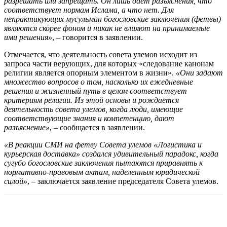
разрешать или запрещать. Он лишь дает разъяснения, что
соответствует нормам Ислама, а что нет. Для
непрактикующих мусульман богословские заключения (фетвы)
являются скорее фоном и никак не влияют на принимаемые
ими решения»
, – говорится в заявлении.
Отмечается, что деятельность cовета улемов исходит из
запроса части верующих, для которых «следование канонам
религии является опорным элементом в жизни».
«Они задают
множество вопросов о том, насколько их ежедневные
решения и жизненный путь в целом соответствует
критериям религии. Из этой основы и рождается
деятельность cовета улемов, когда люди, имеющие
соответствующие знания и компетенцию, дают
разъяснение»
, – сообщается в заявлении.
«В реакции СМИ на фетву Совета улемов «Логистика и
курьерская доставка» создался удивительный парадокс, когда
сугубо богословские заключения пытаются приравнять к
нормативно-правовым актам, наделенным юридической
силой»
, – заключается заявление председателя Совета улемов.