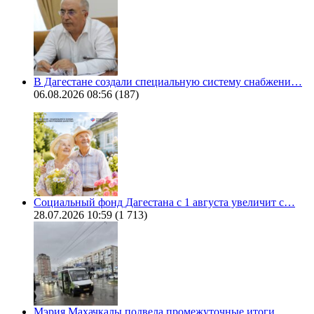
В Дагестане создали специальную систему снабжени…
06.08.2026 08:56
(187)
Социальный фонд Дагестана с 1 августа увеличит с…
28.07.2026 10:59
(1 713)
Мэрия Махачкалы подвела промежуточные итоги