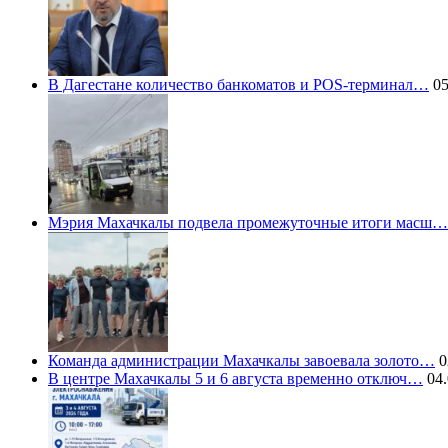
В Дагестане количество банкоматов и POS-терминал…
05
Мэрия Махачкалы подвела промежуточные итоги масш…
Команда администрации Махачкалы завоевала золото…
0
В центре Махачкалы 5 и 6 августа временно отключ…
04.