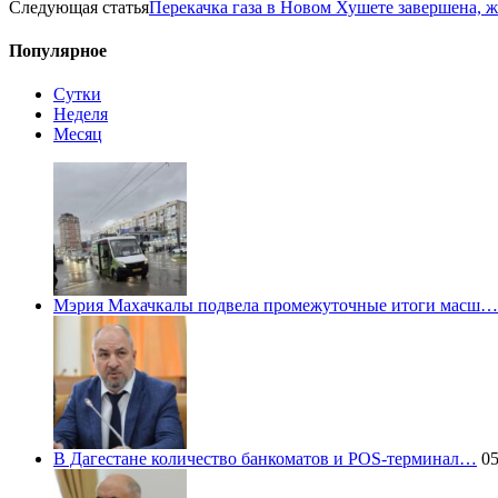
Следующая статья
Перекачка газа в Новом Хушете завершена, 
Популярное
Сутки
Неделя
Месяц
Мэрия Махачкалы подвела промежуточные итоги масш…
В Дагестане количество банкоматов и POS-терминал…
05