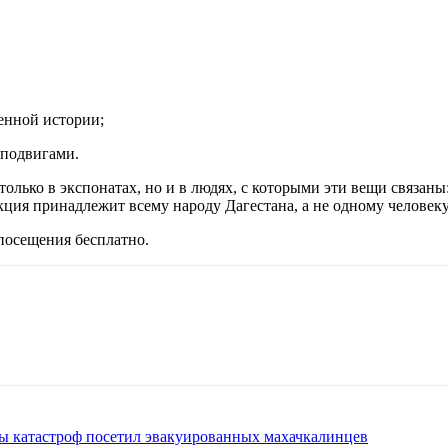
енной истории;
 подвигами.
только в экспонатах, но и в людях, с которыми эти вещи связан
кция принадлежит всему народу Дагестана, а не одному человеку
 посещения бесплатно.
ны катастроф посетил эвакуированных махачкалинцев