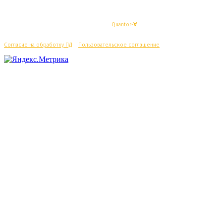
© Махачкалинские известия - Разработка
Quantor-∀
Согласие на обработку ПД
/
Пользовательское соглашение