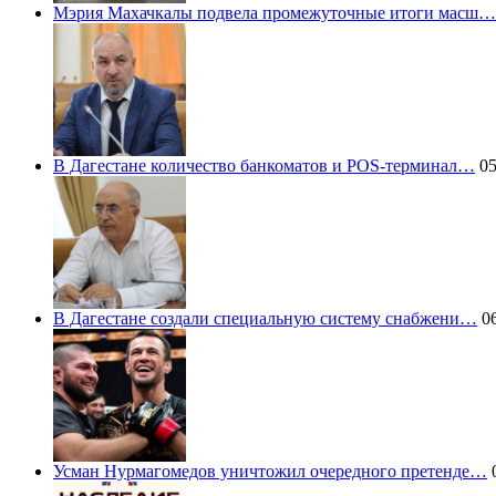
Мэрия Махачкалы подвела промежуточные итоги масш…
В Дагестане количество банкоматов и POS-терминал…
05
В Дагестане создали специальную систему снабжени…
06
Усман Нурмагомедов уничтожил очередного претенде…
0