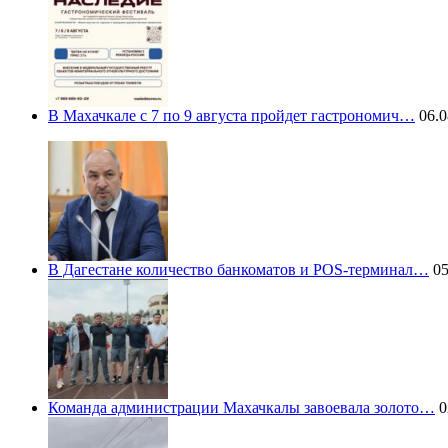
В Махачкале с 7 по 9 августа пройдет гастрономич…
06.0
В Дагестане количество банкоматов и POS-терминал…
05
Команда администрации Махачкалы завоевала золото…
0