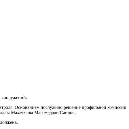
х сооружений.
нтроля. Основанием послужило решение профильной комиссии
 главы Махачкалы Магомедали Саидов.
одолжена.