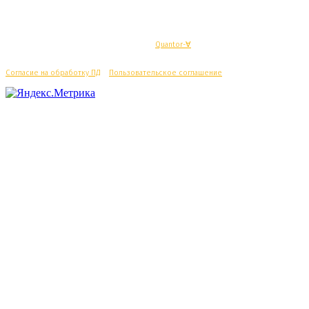
© Махачкалинские известия - Разработка
Quantor-∀
Согласие на обработку ПД
/
Пользовательское соглашение