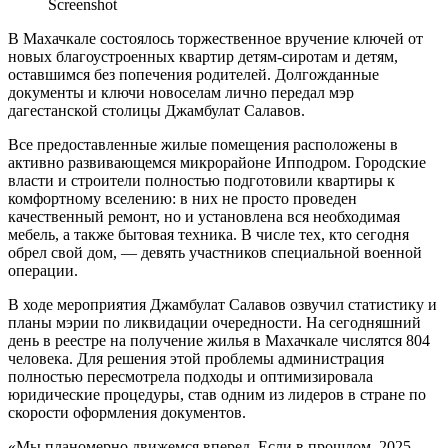
Screenshot
В Махачкале состоялось торжественное вручение ключей от
новых благоустроенных квартир детям-сиротам и детям,
оставшимся без попечения родителей. Долгожданные
документы и ключи новоселам лично передал мэр
дагестанской столицы Джамбулат Салавов.
Все предоставленные жилые помещения расположены в
активно развивающемся микрорайоне Ипподром. Городские
власти и строители полностью подготовили квартиры к
комфортному вселению: в них не просто проведен
качественный ремонт, но и установлена вся необходимая
мебель, а также бытовая техника. В числе тех, кто сегодня
обрел свой дом, — девять участников специальной военной
операции.
В ходе мероприятия Джамбулат Салавов озвучил статистику и
планы мэрии по ликвидации очередности. На сегодняшний
день в реестре на получение жилья в Махачкале числятся 804
человека. Для решения этой проблемы администрация
полностью пересмотрела подходы и оптимизировала
юридические процедуры, став одним из лидеров в стране по
скорости оформления документов.
«Мы планомерно движемся вперед. Если в прошлом, 2025