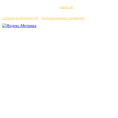
© Махачкалинские известия - Разработка
Quantor-∀
Согласие на обработку ПД
/
Пользовательское соглашение