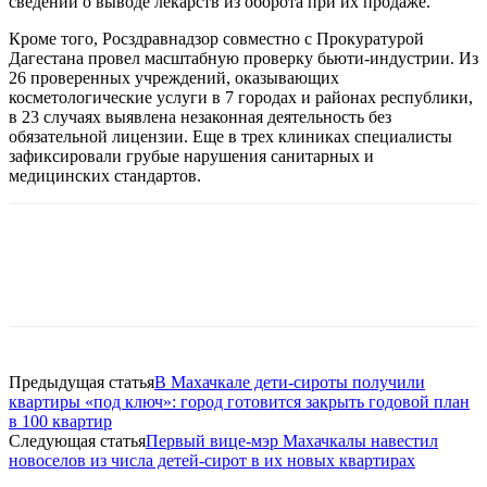
сведений о выводе лекарств из оборота при их продаже.
Кроме того, Росздравнадзор совместно с Прокуратурой
Дагестана провел масштабную проверку бьюти-индустрии. Из
26 проверенных учреждений, оказывающих
косметологические услуги в 7 городах и районах республики,
в 23 случаях выявлена незаконная деятельность без
обязательной лицензии. Еще в трех клиниках специалисты
зафиксировали грубые нарушения санитарных и
медицинских стандартов.
Предыдущая статья
В Махачкале дети-сироты получили
квартиры «под ключ»: город готовится закрыть годовой план
в 100 квартир
Следующая статья
Первый вице-мэр Махачкалы навестил
новоселов из числа детей-сирот в их новых квартирах