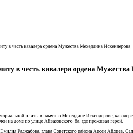
ту в честь кавалера ордена Мужества Мехеддина Искендерова
иту в честь кавалера ордена Мужества
емориальной плиты в память о Мехеддине Искендерове, кавалер
ен на доме по улице Айвазовского, 8а, где проживал герой.
Эмилия Раджабова, глава Советского района Арсен Айдиев, Сап