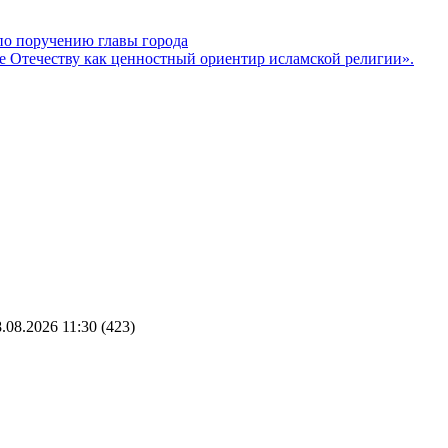
по поручению главы города
 Отечеству как ценностный ориентир исламской религии».
.08.2026 11:30
(423)