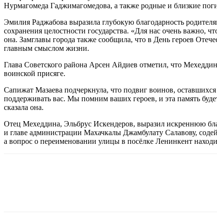
Нурмагомеда Гаджимагомедова, а также родные и близкие пог
Эмилия Раджабова выразила глубокую благодарность родителя
сохранения целостности государства. «Для нас очень важно, чт
она. Замглавы города также сообщила, что в День героев Отече
главным смыслом жизни.
Глава Советского района Арсен Айдиев отметил, что Мехедди
воинской присяге.
Сапижат Мазаева подчеркнула, что подвиг воинов, оставшихся 
поддерживать вас. Мы помним ваших героев, и эта память будет
сказала она.
Отец Мехеддина, Эльбрус Искендеров, выразил искреннюю благ
и главе администрации Махачкалы Джамбулату Салавову, содей
а вопрос о переименовании улицы в посёлке Ленинкент находи