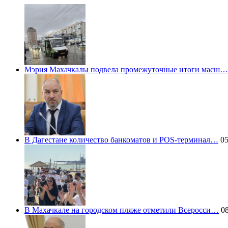
Мэрия Махачкалы подвела промежуточные итоги масш…
В Дагестане количество банкоматов и POS-терминал…
05
В Махачкале на городском пляже отметили Всеросси…
08