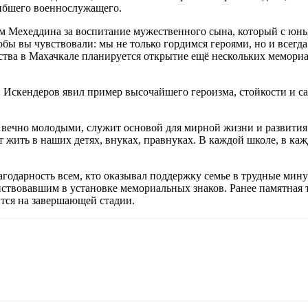
ибшего военнослужащего.
м Мехеддина за воспитание мужественного сына, который с юны
обы вы чувствовали: мы не только гордимся героями, но и всегда
ства в Махачкале планируется открытие ещё нескольких мемориал
н Искендеров явил пример высочайшего героизма, стойкости и 
вечно молодыми, служит основой для мирной жизни и развития. 
 жить в наших детях, внуках, правнуках. В каждой школе, в кажд
одарность всем, кто оказывал поддержку семье в трудные мину
ствовавшим в установке мемориальных знаков. Ранее памятная 
тся на завершающей стадии.