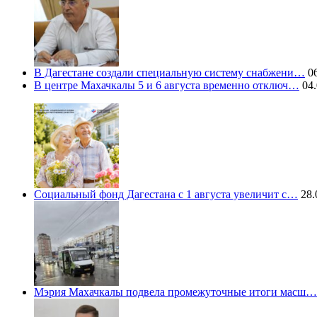
В Дагестане создали специальную систему снабжени…
06
В центре Махачкалы 5 и 6 августа временно отключ…
04.
Социальный фонд Дагестана с 1 августа увеличит с…
28.
Мэрия Махачкалы подвела промежуточные итоги масш…