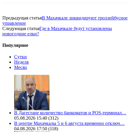
Предыдущая статья
В Махачкале ликвидируют троллейбусное
управление
Следующая статья
Где в Махачкале будут установлены
новогодние елки?
Популярное
Сутки
Неделя
Месяц
В Дагестане количество банкоматов и POS-терминал…
05.08.2026 15:40
(312)
В центре Махачкалы 5 и 6 августа временно отключ…
04.08.2026 17:50
(118)