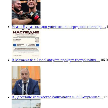
Усман Нурмагомедов уничтожил очередного претенде…
0
В Махачкале с 7 по 9 августа пройдет гастрономич…
06.0
В Дагестане количество банкоматов и POS-терминал…
05