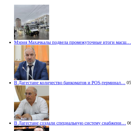
Мэрия Махачкалы подвела промежуточные итоги масш…
В Дагестане количество банкоматов и POS-терминал…
05
В Дагестане создали специальную систему снабжени…
06