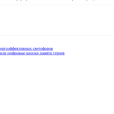
нергоэффективных светофоров
тили цифровые киоски памяти героев