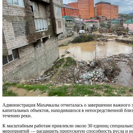
Администрация Махачкалы отчиталась о завершении важного эт
капитальных объектов, находившихся в непосредственной близ
течению реки.
К масштабным работам привлекли около 30 единиц специальной
мероприятий — расширить пропускную способность русла и ис