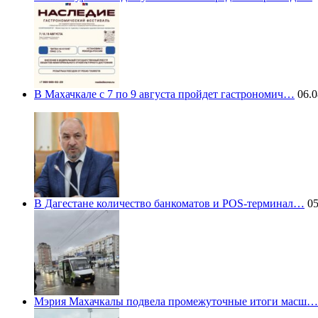
В Махачкале с 7 по 9 августа пройдет гастрономич…
06.0
В Дагестане количество банкоматов и POS-терминал…
05
Мэрия Махачкалы подвела промежуточные итоги масш…