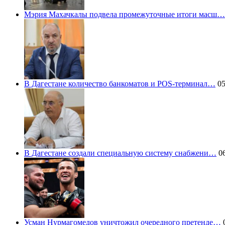
Мэрия Махачкалы подвела промежуточные итоги масш…
В Дагестане количество банкоматов и POS-терминал…
05
В Дагестане создали специальную систему снабжени…
06
Усман Нурмагомедов уничтожил очередного претенде…
0