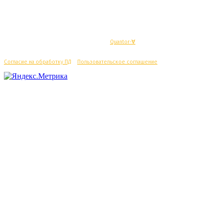
© Махачкалинские известия - Разработка
Quantor-∀
Согласие на обработку ПД
/
Пользовательское соглашение