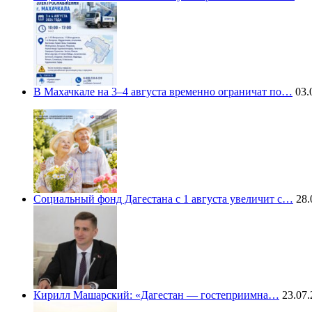
В Махачкале на 3–4 августа временно ограничат по…
03.
Социальный фонд Дагестана с 1 августа увеличит с…
28.
Кирилл Машарский: «Дагестан — гостеприимна…
23.07.