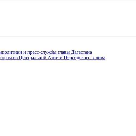
мполитики и пресс-службы главы Дагестана
аторам из Центральной Азии и Персидского залива