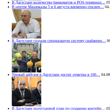
В Дагестане количество банкоматов и POS-терминал…
05
В центре Махачкалы 5 и 6 августа временно отключ…
04.
В Дагестане создали специальную систему снабжени…
06
Урожай арбузов в Дагестане достиг отметки в 100…
04.08
В Дагестане полугодовой план по созданию контейн…
05