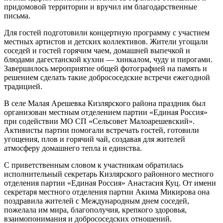
придомовой территории и вручил им благодарственные
письма.
Для гостей подготовили концертную программу с участием
местных артистов и детских коллективов. Жители угощали
соседей и гостей горячим чаем, домашней выпечкой и
блюдами дагестанской кухни — хинкалом, чуду и пирогами.
Завершилось мероприятие общей фотографией на память и
решением сделать такие добрососедские встречи ежегодной
традицией.
В селе Малая Арешевка Кизлярского района праздник был
организован местным отделением партии «Единая Россия»
при содействии МО СП «Сельсовет Малоарешевский».
Активисты партии помогали встречать гостей, готовили
угощения, плов и горячий чай, создавая для жителей
атмосферу домашнего тепла и единства.
С приветственным словом к участникам обратилась
исполнительный секретарь Кизлярского районного местного
отделения партии «Единая Россия» Анастасия Куц. От имени
секретаря местного отделения партии Акима Микирова она
поздравила жителей с Международным днем соседей,
пожелала им мира, благополучия, крепкого здоровья,
взаимопонимания и добрососедских отношений.