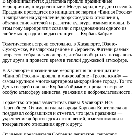
В муниципалитетах Дагестана прошли праздничные
мероприятия, приуроченные к Международному дню соседей.
Праздник проводится по инициативе партии «Единая Россия»
и направлен на укрепление добрососедских отношений,
объединение жителей и развитие культуры взаимопомощи. В
этом году мероприятия совпали с празднованием одного из
любимых праздников дагестанцев — Курбан-Байрам.
Тематические встречи состоялись в Хасавюрте, Южно-
Сухокумске, Кизлярском районе и Дербенте. Жители разных
возрастов собрались во дворах, чтобы пообщаться, поздравить
друг друга и провести время в теплой дружеской атмосфере.
В Хасавюрте праздничные мероприятия по инициативе
«Единой России» прошли в микрорайоне «Грозненский» —
самом крупном многоквартирном микрорайоне города. То что
День соседей совпал с Курбан-байрамом, придало встрече
особую атмосферу единства, уважения и доброжелательности.
Торжество открыл заместитель главы Хасавюрта Иса
Чергизбиев. От имени главы города Корголи Корголиева он
поздравил собравшихся и отметил, что цель праздника —
укрепление добрососедских отношений, взаимопомощи и
толерантного отношения друг к другу.
От имени председателя Собрания депутатов, секретаря