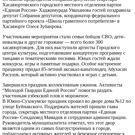
Хасавюртовского городского местного отделения партии
«Единая Россия» Хаджимурада Умаханова гостей поздравила
депутат Собрания депутатов, координатор федерального
партийного проекта «Школа грамотного потребителя» в
Хасавюрте Олеся Зубаирова.
Участниками мероприятия стали семьи бойцов СВО, дети-
инвалиды и другие горожане — всего более 300
хасавюртовцев. Для них выступили артисты Городского
центра культуры, подготовившие концертную программу с
танцами и тематическими песнями. Юных гостей ждали
конкурсы, игры и памятные подарки. Особое настроение
празднику придал 85-летний аксакал-канатоходец Абухасан
Расулов, который активно участвовал в играх с детьми.
Завершился праздник коллективным ужином. Активисты
“Молодой Гвардии Единой России” помогли раздать
участникам узбекский плов и мороженое.
В Южно-Сухокумске праздник прошел во дворе дома №12 по
улице Буйнакского. Поддержать жителей пришли глава
города, секретарь местного отделения партии «Единая
Россия» Сеидахмед Мамадов и сотрудники администрации.
Руководитель муниципалитета отметил, что этот двор
является одним из самых благоустроенных в городе,
поблагодарил активных жителей за бережное отношение к