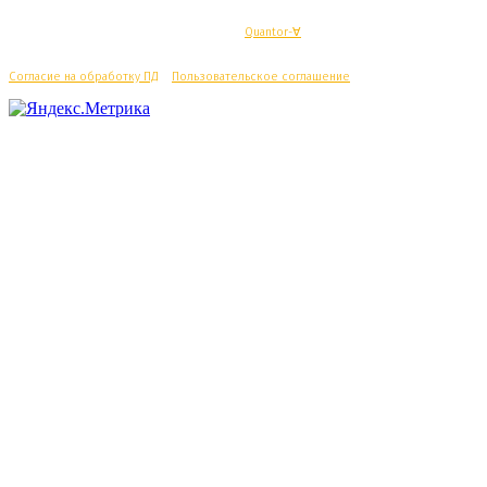
© Махачкалинские известия - Разработка
Quantor-∀
Согласие на обработку ПД
/
Пользовательское соглашение