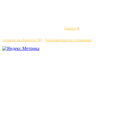
© Махачкалинские известия - Разработка
Quantor-∀
Согласие на обработку ПД
/
Пользовательское соглашение