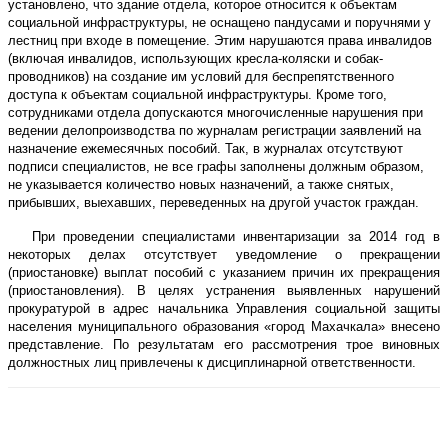
установлено, что здание отдела, которое относится к объектам
социальной инфраструктуры, не оснащено пандусами и поручнями у
лестниц при входе в помещение. Этим нарушаются права инвалидов
(включая инвалидов, использующих кресла-коляски и собак-
проводников) на создание им условий для беспрепятственного
доступа к объектам социальной инфраструктуры. Кроме того,
сотрудниками отдела допускаются многочисленные нарушения при
ведении делопроизводства по журналам регистрации заявлений на
назначение ежемесячных пособий. Так, в журналах отсутствуют
подписи специалистов, не все графы заполнены должным образом,
не указывается количество новых назначений, а также снятых,
прибывших, выехавших, переведенных на другой участок граждан.
При проведении специалистами инвентаризации за 2014 год в
некоторых делах отсутствует уведомление о прекращении
(приостановке) выплат пособий с указанием причин их прекращения
(приостановления). В целях устранения выявленных нарушений
прокуратурой в адрес начальника Управления социальной защиты
населения муниципального образования «город Махачкала» внесено
представление. По результатам его рассмотрения трое виновных
должностных лиц привлечены к дисциплинарной ответственности.