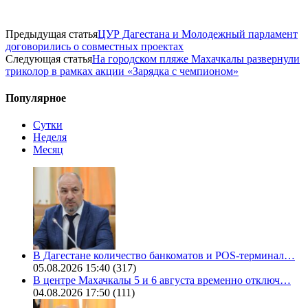
Предыдущая статья
ЦУР Дагестана и Молодежный парламент
договорились о совместных проектах
Следующая статья
На городском пляже Махачкалы развернули
триколор в рамках акции «Зарядка с чемпионом»
Популярное
Сутки
Неделя
Месяц
В Дагестане количество банкоматов и POS-терминал…
05.08.2026 15:40
(317)
В центре Махачкалы 5 и 6 августа временно отключ…
04.08.2026 17:50
(111)