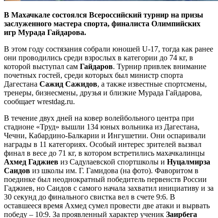
В Махачкале состоялся Всероссийский турнир на призы
заслуженного мастера спорта, финалиста Олимпийских
игр Мурада Гайдарова.
В этом году состязания собрали юношей U-17, тогда как ранее
они проводились среди взрослых в категории до 74 кг, в
которой выступал сам
Гайдаров
. Турнир привлек внимание
почетных гостей, среди которых был министр спорта
Дагестана
Сажид Сажидов
, а также известные спортсмены,
тренеры, бизнесмены, друзья и близкие Мурада Гайдарова,
сообщает wrestdag.ru.
В течение двух дней на ковер волейбольного центра при
стадионе «Труд» вышли 134 юных вольника из Дагестана,
Чечни, Кабардино-Балкарии и Ингушетии. Они оспаривали
награды в 11 категориях. Особый интерес зрителей вызвал
финал в весе до 71 кг, в котором встретились махачкалинцы
Ахмед Гаджиев
из Садулаевской спортшколы и
Нуцалмирза
Саидов
из школы им. Г. Гамидова (на фото). Фаворитом в
поединке был неоднократный победитель первенств России
Гаджиев, но Саидов с самого начала захватил инициативу и за
30 секунд до финального свистка вел в счете 9:6. В
оставшееся время Ахмед сумел провести две атаки и вырвать
победу – 10:9. За проявленный характер ученик
Заирбега