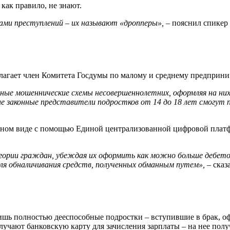
 как правило, не знают.
ами преступлений – их называют «дропперы»,
– пояснил спикер
лагает член Комитета Госдумы по малому и среднему предприн
упные мошеннические схемы несовершеннолетних, оформляя на ни
е законные представители подростков от 14 до 18 лет смогут п
онном виде с помощью Единой централизованной цифровой плат
егории граждан, убеждая их оформить как можно больше дебето
для обналичивания средств, полученных обманным путем»,
– сказ
лишь полностью дееспособные подростки – вступившие в брак, 
чают банковскую карту для зачисления зарплаты – на нее получ