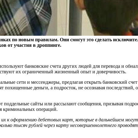
анках по новым правилам. Они смогут это сделать исключите
ов от участия в дроппинге.
используют банковские счета других людей для перевода и обн
обствуют их ограниченный жизненный опыт и доверчивость.
льные сети и мессенджеры, предлагая открыть банковский счет
ят похищенные деньги, а подросток, не осознавая последствий, 
 поддельные сайты или рассылают сообщения, призывая подрост
для криминальных операций.
их к оформлению дебетовых карт, которые в дальнейшем могут 
колько тысяч рублей через карту несовершеннолетнего проводя