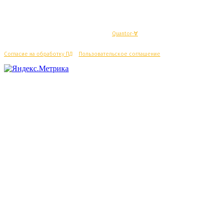
© Махачкалинские известия - Разработка
Quantor-∀
Согласие на обработку ПД
/
Пользовательское соглашение