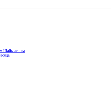
ром Шаймиевым
месяца