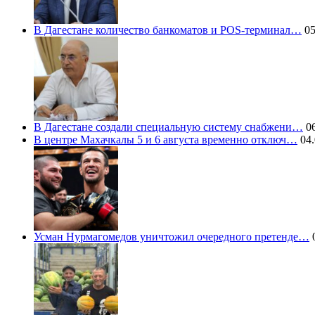
В Дагестане количество банкоматов и POS-терминал…
05
В Дагестане создали специальную систему снабжени…
06
В центре Махачкалы 5 и 6 августа временно отключ…
04.
Усман Нурмагомедов уничтожил очередного претенде…
0