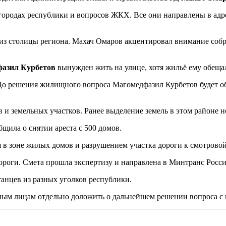
х городах республики и вопросов ЖКХ. Все они направлены в а
– из столицы региона. Махач Омаров акцентировал внимание со
азил Курбетов
вынужден жить на улице, хотя жильё ему обещал
До решения жилищного вопроса Магомедфазил Курбетов будет о
земельных участков. Ранее выделение земель в этом районе но
ила о снятии ареста с 500 домов.
в зоне жилых домов и разрушением участка дороги к смотровой
роги. Смета прошла экспертизу и направлена в Минтранс Росси
анцев из разных уголков республики.
ым лицам отдельно доложить о дальнейшем решении вопроса с 