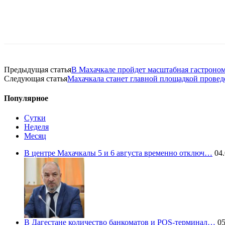
Предыдущая статья
В Махачкале пройдет масштабная гастроном
Следующая статья
Махачкала станет главной площадкой прове
Популярное
Сутки
Неделя
Месяц
В центре Махачкалы 5 и 6 августа временно отключ…
04.
В Дагестане количество банкоматов и POS-терминал…
05