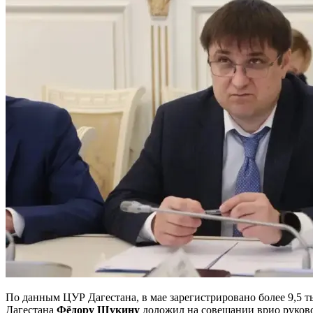
По данным ЦУР Дагестана, в мае зарегистрировано более 9,5 
Дагестана
Фёдору Щукину
доложил на совещании врио руков