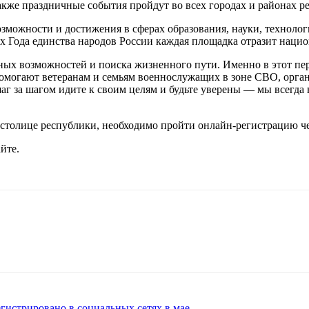
акже праздничные события пройдут во всех городах и районах р
возможности и достижения в сферах образования, науки, технолог
х Года единства народов России каждая площадка отразит нацио
ичных возможностей и поиска жизненного пути. Именно в этот п
 помогают ветеранам и семьям военнослужащих в зоне СВО, орг
 шаг за шагом идите к своим целям и будьте уверены — мы всегд
 столице республики, необходимо пройти онлайн-регистрацию че
йте.
егистрировано в социальных сетях в мае