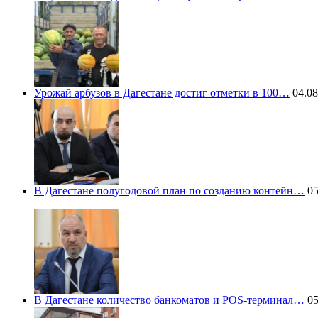
Урожай арбузов в Дагестане достиг отметки в 100…
04.08
В Дагестане полугодовой план по созданию контейн…
05
В Дагестане количество банкоматов и POS-терминал…
05