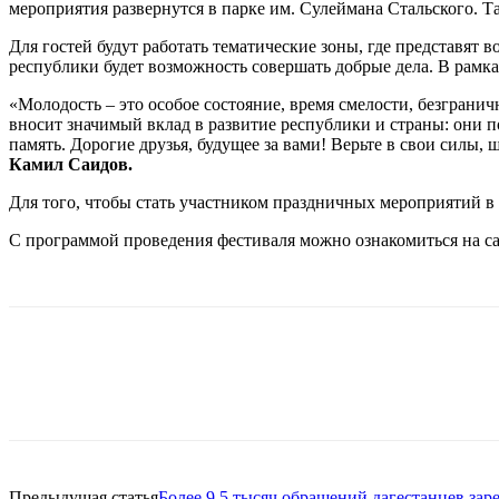
мероприятия развернутся в парке им. Сулеймана Стальского. Т
Для гостей будут работать тематические зоны, где представят 
республики будет возможность совершать добрые дела. В рамка
«Молодость – это особое состояние, время смелости, безгран
вносит значимый вклад в развитие республики и страны: они
память. Дорогие друзья, будущее за вами! Верьте в свои силы,
Камил Саидов.
Для того, чтобы стать участником праздничных мероприятий в
С программой проведения фестиваля можно ознакомиться на са
Предыдущая статья
Более 9,5 тысяч обращений дагестанцев зар