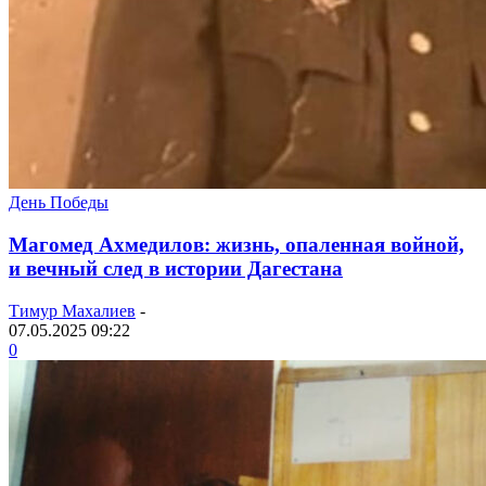
День Победы
Магомед Ахмедилов: жизнь, опаленная войной,
и вечный след в истории Дагестана
Тимур Махалиев
-
07.05.2025 09:22
0