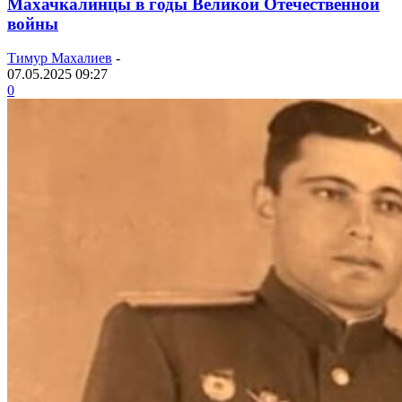
Махачкалинцы в годы Великой Отечественной
войны
Тимур Махалиев
-
07.05.2025 09:27
0