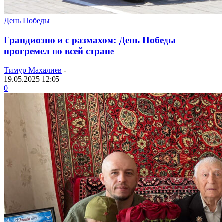
День Победы
Грандиозно и с размахом: День Победы
прогремел по всей стране
Тимур Махалиев
-
19.05.2025 12:05
0