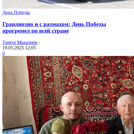
День Победы
Грандиозно и с размахом: День Победы
прогремел по всей стране
Тимур Махалиев
-
19.05.2025 12:05
0