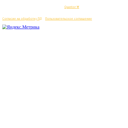
© Махачкалинские известия - Разработка
Quantor-∀
Согласие на обработку ПД
/
Пользовательское соглашение