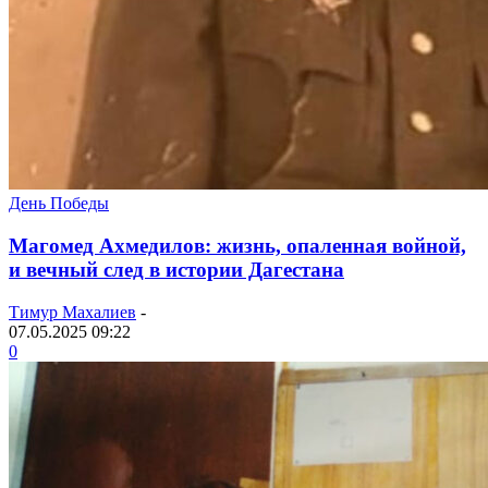
День Победы
Магомед Ахмедилов: жизнь, опаленная войной,
и вечный след в истории Дагестана
Тимур Махалиев
-
07.05.2025 09:22
0