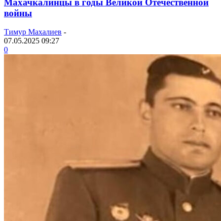
Махачкалинцы в годы Великой Отечественной
войны
Тимур Махалиев
-
07.05.2025 09:27
0