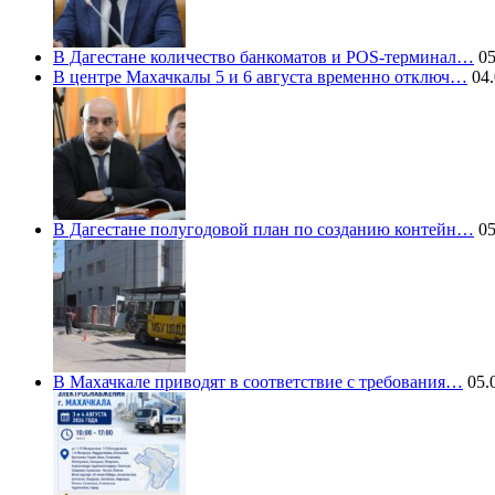
В Дагестане количество банкоматов и POS-терминал…
05
В центре Махачкалы 5 и 6 августа временно отключ…
04.
В Дагестане полугодовой план по созданию контейн…
05
В Махачкале приводят в соответствие с требования…
05.0