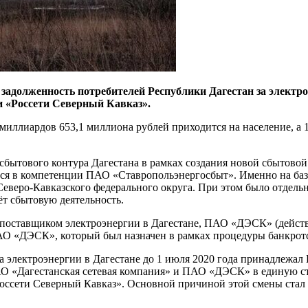
 задолженность потребителей Республики Дагестан за электр
 «Россети Северный Кавказ».
миллиардов 653,1 миллиона рублей приходится на население, а 
бытового контура Дагестана в рамках создания новой сбытовой 
тся в компетенции ПАО «Ставропольэнергосбыт». Именно на базе
Северо-Кавказского федерального округа. При этом было отдель
ёт сбытовую деятельность.
ставщиком электроэнергии в Дагестане, ПАО «ДЭСК» (действов
О «ДЭСК», который был назначен в рамках процедуры банкрот
а электроэнергии в Дагестане до 1 июля 2020 года принадлежал
я АО «Дагестанская сетевая компания» и ПАО «ДЭСК» в единую 
Россети Северный Кавказ». Основной причиной этой смены ста