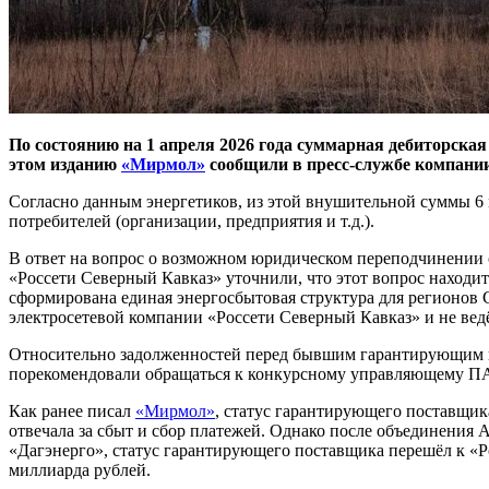
По состоянию на 1 апреля 2026 года суммарная дебиторская
этом изданию
«Мирмол»
сообщили в пресс-службе компании
Согласно данным энергетиков, из этой внушительной суммы 6 
потребителей (организации, предприятия и т.д.).
В ответ на вопрос о возможном юридическом переподчинении с
«Россети Северный Кавказ» уточнили, что этот вопрос находи
сформирована единая энергосбытовая структура для регионов 
электросетевой компании «Россети Северный Кавказ» и не вед
Относительно задолженностей перед бывшим гарантирующим по
порекомендовали обращаться к конкурсному управляющему ПА
Как ранее писал
«Мирмол»
, статус гарантирующего поставщик
отвечала за сбыт и сбор платежей. Однако после объединени
«Дагэнерго», статус гарантирующего поставщика перешёл к «
миллиарда рублей.