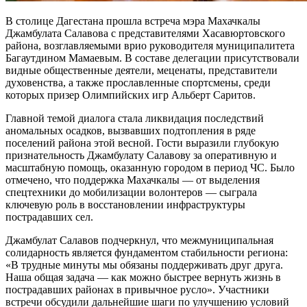
В столице Дагестана прошла встреча мэра Махачкалы
Джамбулата Салавова с представителями Хасавюртовского
района, возглавляемыми врио руководителя муниципалитета
Багаутдином Мамаевым. В составе делегации присутствовали
видные общественные деятели, меценаты, представители
духовенства, а также прославленные спортсмены, среди
которых призер Олимпийских игр Альберт Саритов.
Главной темой диалога стала ликвидация последствий
аномальных осадков, вызвавших подтопления в ряде
поселений района этой весной. Гости выразили глубокую
признательность Джамбулату Салавову за оперативную и
масштабную помощь, оказанную городом в период ЧС. Было
отмечено, что поддержка Махачкалы — от выделения
спецтехники до мобилизации волонтеров — сыграла
ключевую роль в восстановлении инфраструктуры
пострадавших сел.
Джамбулат Салавов подчеркнул, что межмуниципальная
солидарность является фундаментом стабильности региона:
«В трудные минуты мы обязаны поддерживать друг друга.
Наша общая задача — как можно быстрее вернуть жизнь в
пострадавших районах в привычное русло». Участники
встречи обсудили дальнейшие шаги по улучшению условий