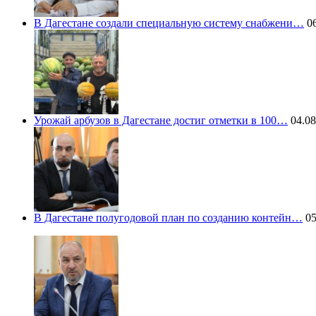
В Дагестане создали специальную систему снабжени…
06
Урожай арбузов в Дагестане достиг отметки в 100…
04.08
В Дагестане полугодовой план по созданию контейн…
05