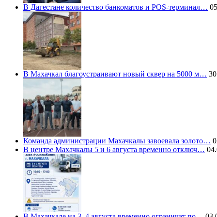
В Дагестане количество банкоматов и POS-терминал…
05
В Махачкал благоустраивают новый сквер на 5000 м…
30
Команда администрации Махачкалы завоевала золото…
0
В центре Махачкалы 5 и 6 августа временно отключ…
04.
В Махачкале на 3–4 августа временно ограничат по…
03.