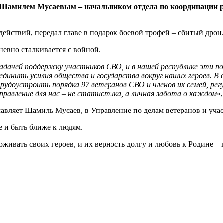
 Шамилем Мусаевым – начальником отдела по координации 
ействий, передал главе в подарок боевой трофей – сбитый дрон
невно сталкивается с войной.
ачей поддержку участников СВО, и в нашей республике эти пор
единить усилия общества и государства вокруг наших героев. 
рудоустроить порядка 97 ветеранов СВО и членов их семей, регу
правление для нас – не статистика, а личная забота о каждом
»
лавляет Шамиль Мусаев, в Управление по делам ветеранов и уча
е и быть ближе к людям.
рживать своих героев, и их верность долгу и любовь к Родине –