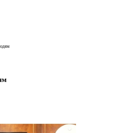
людям
ям