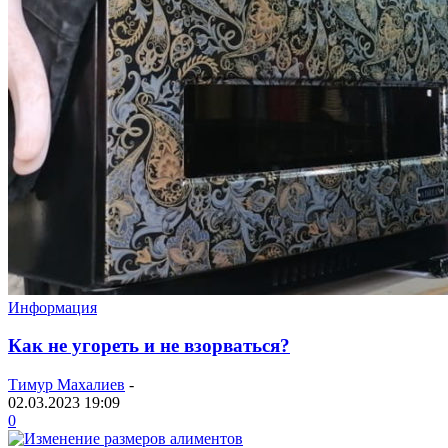
Информация
Как не угореть и не взорваться?
Тимур Махалиев
-
02.03.2023 19:09
0