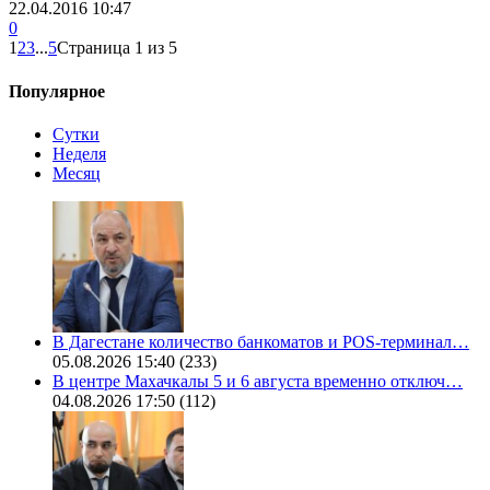
22.04.2016 10:47
0
1
2
3
...
5
Страница 1 из 5
Популярное
Сутки
Неделя
Месяц
В Дагестане количество банкоматов и POS-терминал…
05.08.2026 15:40
(233)
В центре Махачкалы 5 и 6 августа временно отключ…
04.08.2026 17:50
(112)