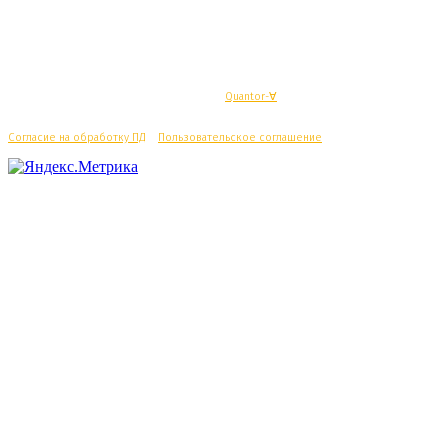
© Махачкалинские известия - Разработка
Quantor-∀
Согласие на обработку ПД
/
Пользовательское соглашение