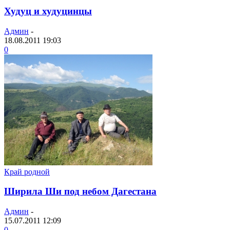
Худуц и худуцинцы
Админ
-
18.08.2011 19:03
0
Край родной
Ширила Ши под небом Дагестана
Админ
-
15.07.2011 12:09
0