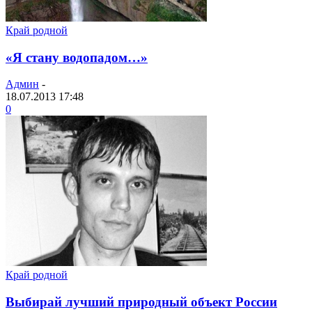
Край родной
«Я стану водопадом…»
Админ
-
18.07.2013 17:48
0
Край родной
Выбирай лучший природный объект России