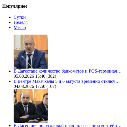
Популярное
Сутки
Неделя
Месяц
В Дагестане количество банкоматов и POS-терминал…
05.08.2026 15:40
(382)
В центре Махачкалы 5 и 6 августа временно отключ…
04.08.2026 17:50
(107)
В Дагестане полугодовой план по созданию контейн…