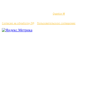
© Махачкалинские известия - Разработка
Quantor-∀
Согласие на обработку ПД
/
Пользовательское соглашение