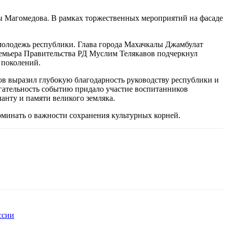
сы Магомедова. В рамках торжественных мероприятий на фасаде
 молодежь республики. Глава города Махачкалы Джамбулат
премьера Правительства РД Муслим Телякавов подчеркнул
 поколений.
в выразил глубокую благодарность руководству республики и
гательность событию придало участие воспитанников
анту и памяти великого земляка.
оминать о важности сохранения культурных корней.
ссии