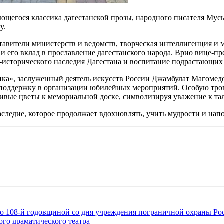
ающегося классика дагестанской прозы, народного писателя Му
у.
тавители министерств и ведомств, творческая интеллигенция и
 и его вклад в прославление дагестанского народа. Врио вице-
-исторического наследия Дагестана и воспитание подрастающих
ка», заслуженный деятель искусств России Джамбулат Магомедо
и поддержку в организации юбилейных мероприятий. Особую тро
вые цветы к мемориальной доске, символизируя уважение к тал
следие, которое продолжает вдохновлять, учить мудрости и нап
о 108-й годовщиной со дня учреждения пограничной охраны Ро
ого драматического театра