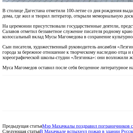
В столице Дагестана отметили 100-летие со дня рождения выд
дома, где жил и творил литератор, открыли мемориальную доск
На церемонии присутствовали государственные деятели, предс
Салавов отметил беззаветное служение писателя родному краю
колоссальный вклад Мусы Магомедова в сохранение культурно
Сын писателя, художественный руководитель ансамбля «Лезгин
города за бережное отношение к творческому наследию отца 
хореографической школы-студии «Лезгинка»: они возложили жи
Муса Магомедов оставил после себя бесценное литературное на
Предыдущая статья
Мэр Махачкалы поздравил пограничников с
Следующая статья
В Махачкале вспыхнул пожар в здании Русск