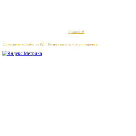
© Махачкалинские известия - Разработка
Quantor-∀
Согласие на обработку ПД
/
Пользовательское соглашение