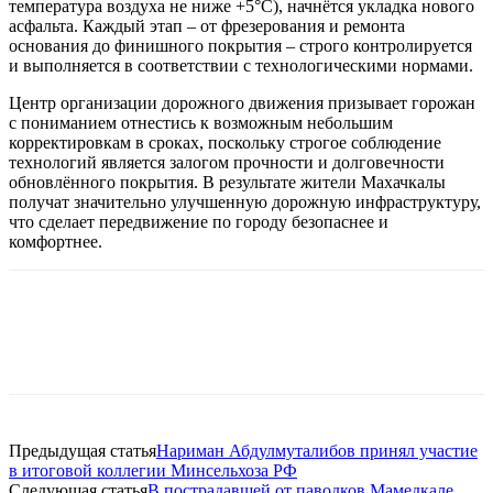
температура воздуха не ниже +5°C), начнётся укладка нового
асфальта. Каждый этап – от фрезерования и ремонта
основания до финишного покрытия – строго контролируется
и выполняется в соответствии с технологическими нормами.
Центр организации дорожного движения призывает горожан
с пониманием отнестись к возможным небольшим
корректировкам в сроках, поскольку строгое соблюдение
технологий является залогом прочности и долговечности
обновлённого покрытия. В результате жители Махачкалы
получат значительно улучшенную дорожную инфраструктуру,
что сделает передвижение по городу безопаснее и
комфортнее.
Предыдущая статья
Нариман Абдулмуталибов принял участие
в итоговой коллегии Минсельхоза РФ
Следующая статья
В пострадавшей от паводков Мамедкале