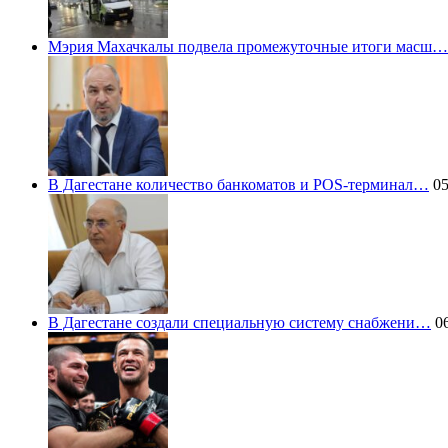
Мэрия Махачкалы подвела промежуточные итоги масш…
В Дагестане количество банкоматов и POS-терминал…
05
В Дагестане создали специальную систему снабжени…
06