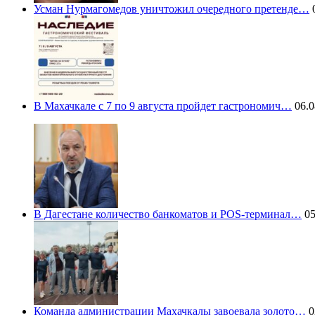
Усман Нурмагомедов уничтожил очередного претенде…
0
В Махачкале с 7 по 9 августа пройдет гастрономич…
06.0
В Дагестане количество банкоматов и POS-терминал…
05
Команда администрации Махачкалы завоевала золото…
0