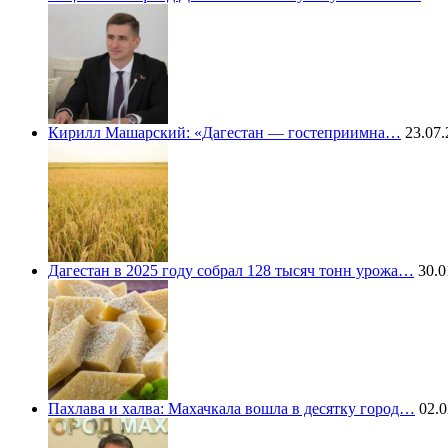
Кирилл Машарский: «Дагестан — гостеприимна…
23.07.
Дагестан в 2025 году собрал 128 тысяч тонн урожа…
30.0
Пахлава и халва: Махачкала вошла в десятку город…
02.0